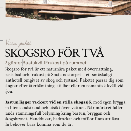
Våra paket
SKOGSRO FÖR TVÅ
2 gäster
Bastukväll
Frukost på rummet
Skogsro för två är ett naturnära paket med övernattning,
bastubad och frukost på Smålandstorpet – ett småskaligt
lanthotell omgivet av skog och tystnad. Paketet passar dig som
längtar efter återhämtning, stillhet eller en romantisk kväll vid
sjön.
Bastun ligger vackert vid en stilla skogssjö
, med egen brygga,
en liten sandstrand och utsikt över vattnet. När mörkret faller
tänds stämningsfull belysning kring bastun, bryggan och
skogsbrynet. Handdukar, badrockar och tofflor finns att låna –
du behöver bara komma som du är.