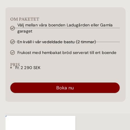
OM PAKETET
Välj mellan våra boenden Ladugården eller Gamla
garaget
En kväll i vår vedeldade bastu (2 timmar)
Frukost med hembakat bröd serverat till ert boende
PRIS
Fr. 2 290 SEK
Boka nu