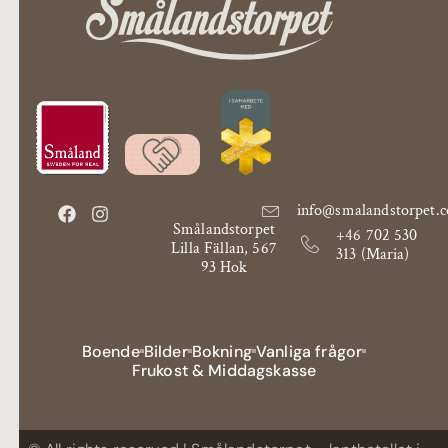
info@smalandstorpet.
Smålandstorpet
+46 702 530
Lilla Fällan, 567
313 (Maria)
93 Hok
Boende
Bilder
Bokning
Vanliga frågor
Frukost & Middagskasse