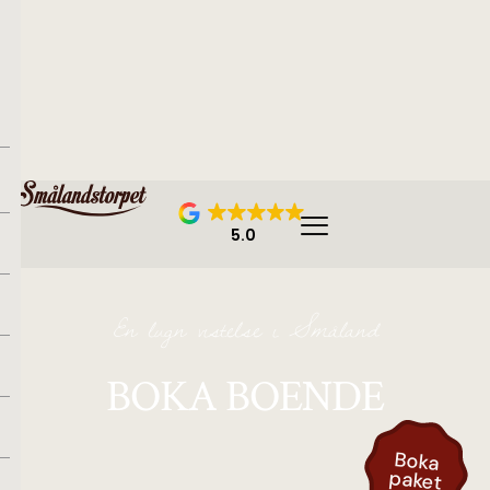
5.0
En lugn vistelse i Småland
BOKA BOENDE
Bo
k
a
pa
k
e
t