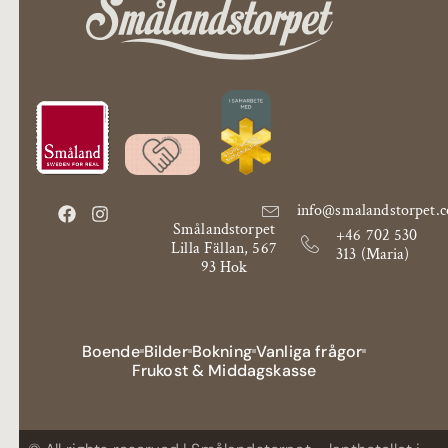
info@smalandstorpet.
Smålandstorpet
+46 702 530
Lilla Fällan, 567
313 (Maria)
93 Hok
Boende
Bilder
Bokning
Vanliga frågor
Frukost & Middagskasse