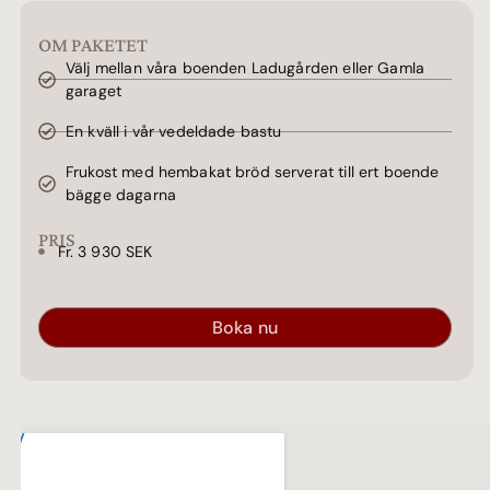
OM PAKETET
Välj mellan våra boenden Ladugården eller Gamla
garaget
En kväll i vår vedeldade bastu
Frukost med hembakat bröd serverat till ert boende
bägge dagarna
PRIS
Fr. 3 930 SEK
Boka nu