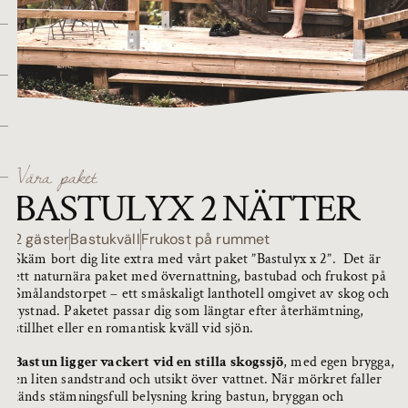
Våra paket
BASTULYX 2 NÄTTER
2 gäster
Bastukväll
Frukost på rummet
Skäm bort dig lite extra med vårt paket ”Bastulyx x 2”. Det är
ett naturnära paket med övernattning, bastubad och frukost på
Smålandstorpet – ett småskaligt lanthotell omgivet av skog och
tystnad. Paketet passar dig som längtar efter återhämtning,
stillhet eller en romantisk kväll vid sjön.
Bastun ligger vackert vid en stilla skogssjö
, med egen brygga,
en liten sandstrand och utsikt över vattnet. När mörkret faller
tänds stämningsfull belysning kring bastun, bryggan och