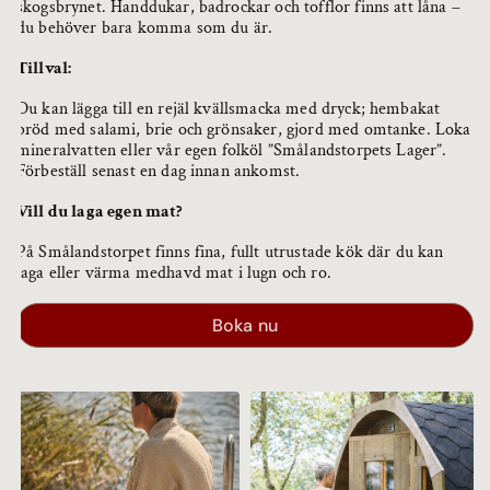
skogsbrynet. Handdukar, badrockar och tofflor finns att låna –
du behöver bara komma som du är.
Tillval:
Du kan lägga till en rejäl kvällsmacka med dryck; hembakat
bröd med salami, brie och grönsaker, gjord med omtanke. Loka
mineralvatten eller vår egen folköl ”Smålandstorpets Lager”.
Förbeställ senast en dag innan ankomst.
Vill du laga egen mat?
På Smålandstorpet finns fina, fullt utrustade kök där du kan
laga eller värma medhavd mat i lugn och ro.
Boka nu