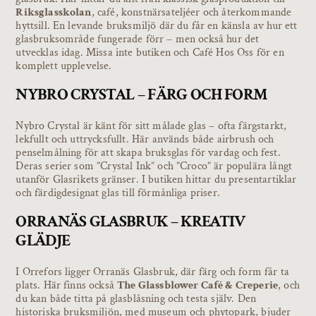
Riksglasskolan
, café, konstnärsateljéer och återkommande
hyttsill. En levande bruksmiljö där du får en känsla av hur ett
glasbruksområde fungerade förr – men också hur det
utvecklas idag. Missa inte butiken och Café Hos Oss för en
komplett upplevelse.
NYBRO CRYSTAL – FÄRG OCH FORM
Nybro Crystal är känt för sitt målade glas – ofta färgstarkt,
lekfullt och uttrycksfullt. Här används både airbrush och
penselmålning för att skapa bruksglas för vardag och fest.
Deras serier som ”Crystal Ink” och ”Croco” är populära långt
utanför Glasrikets gränser. I butiken hittar du presentartiklar
och färdigdesignat glas till förmånliga priser.
ORRANÄS GLASBRUK – KREATIV
GLÄDJE
I Orrefors ligger Orranäs Glasbruk, där färg och form får ta
plats. Här finns också
The Glassblower Café & Creperie
, och
du kan både titta på glasblåsning och testa själv. Den
historiska bruksmiljön, med museum och phytopark, bjuder