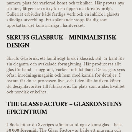
numera plats för varierad konst och tekniker. Här provas nya
former, färger och uttryck i en öppen och kreativ miljö.
Galleriet erbjuder både färdiga verk och en inblick i glasets
ständiga utveckling. Ett spännande stopp för dig som
uppskattar det konstnärliga i hantverket.
SKRUFS GLASBRUK – MINIMALISTISK
DESIGN
Skrufs Glasbruk, ett familjeägt bruk i klassisk stil, är känt för
sin eleganta och avskalade formgivning. Här produceras allt
glas för hand – noggrant, vackert och hållbart. Deras glas syns
ofta i inredningsmagasin och hem med känsla för detaljer. I
hyttan får du se processen live, och i den lilla butiken köper
du designfavoriter till fabrikspris. En plats som andas kvalitet
och nordisk enkelhet.
THE GLASS FACTORY – GLASKONSTENS
EPICENTRUM
I Boda hittar du Sveriges största samling av konstglas – hela
50 000 föremål
. The Glass Factory är både ett museum och