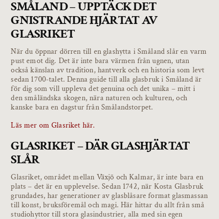
SMÅLAND – UPPTÄCK DET
GNISTRANDE HJÄRTAT AV
GLASRIKET
När du öppnar dörren till en glashytta i Småland slår en varm
pust emot dig. Det är inte bara värmen från ugnen, utan
också känslan av tradition, hantverk och en historia som levt
sedan 1700-talet. Denna guide till alla glasbruk i Småland är
för dig som vill uppleva det genuina och det unika – mitt i
den småländska skogen, nära naturen och kulturen, och
kanske bara en dagstur från Smålandstorpet.
Läs mer om Glasriket här.
GLASRIKET – DÄR GLASHJÄRTAT
SLÅR
Glasriket, området mellan Växjö och Kalmar, är inte bara en
plats – det är en upplevelse. Sedan 1742, när Kosta Glasbruk
grundades, har generationer av glasblåsare format glasmassan
till konst, bruksföremål och magi. Här hittar du allt från små
studiohyttor till stora glasindustrier, alla med sin egen