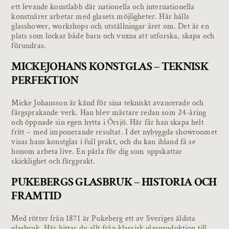
ett levande konstlabb där nationella och internationella
konstnärer arbetar med glasets möjligheter. Här hålls
glasshower, workshops och utställningar året om. Det är en
plats som lockar både barn och vuxna att utforska, skapa och
förundras.
MICKEJOHANS KONSTGLAS – TEKNISK
PERFEKTION
Micke Johansson är känd för sina tekniskt avancerade och
färgsprakande verk. Han blev mästare redan som 24-åring
och öppnade sin egen hytta i Örsjö. Här får han skapa helt
fritt – med imponerande resultat. I det nybyggda showroomet
visas hans konstglas i full prakt, och du kan ibland få se
honom arbeta live. En pärla för dig som uppskattar
skicklighet och färgprakt.
PUKEBERGS GLASBRUK – HISTORIA OCH
FRAMTID
Med rötter från 1871 är Pukeberg ett av Sveriges äldsta
glasbruk. Här hittar du allt från klassisk glasproduktion till