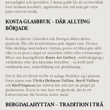
personlighet och specialitet. I denna guide får du en överblick
över brukens karaktär, upplevelser och vad som gör varje
plats värd ett besök.
KOSTA GLASBRUK – DÄR ALLTING
BÖRJADE
Kosta är hjärtat i Glasriket och Sveriges äldsta aktiva
glasbruk. Här slår kreativitetens puls dygnet runt. Du kan
följa skickliga hantverkare i hyttan, prova att blåsa glas själv
eller ta en paus i något av områdets caféer eller restauranger.
Missa inte konstgalleriet
Kosta Art Gallery
, outletshopping i
världsklass eller den klassiska hyttsillen – en kväll med
småländsk mat, underhållning och glasblåsning.
Det är lätt att förstå varför så många förälskar sig i platsen.
Stora namn som
Ulrika Hydman-Vallien
,
Bertil Vallien
och
Kjell Engman
har arbetat här och satt sin prägel på
glaskonsten. Kosta är inte bara ett glasbruk, det är ett
kulturcentrum där historia möter nutid.
BERGDALAHYTTAN – TRADITION I TRÄ