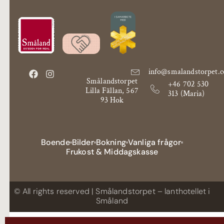
info@smalandstorpet.
Smålandstorpet
+46 702 530
Lilla Fällan, 567
313 (Maria)
93 Hok
Boende
Bilder
Bokning
Vanliga frågor
Frukost & Middagskasse
© All rights reserved | Smålandstorpet – lanthotellet i
Småland