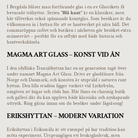
I Bergdala blåser man fortfarande glas i en av Glasrikets få
bevarade trähyttor. Serien
”Blå kant”
är en klassiker, men
här tillverkas också spännande konstglas. Som besökare är du
välkommen in i hyttan för att se hantverket på nära håll. Det
sommaröppna caféet och butiken i närheten gör besöket extra
minnesvärt – perfekt för en utflykt med både historia och
hantverkskänsla.
MAGMA ART GLASS – KONST VID ÅN
I den idylliska Transjöhyttan har en ny generation tagit över
under namnet Magma Art Glass. Drivs av glasblåsare från
Norge och Danmark, och konsten är utspridd i naturen runt
hyttan. Den lilla studion ligger vackert vid Lyckebyån,
omgiven av ängar och röda hus. Här finns en charmig butik
och galleri där du kan uppleva både klassiska och nyskapande
uttryck. Ring gärna innan om du besöker under lågsäsong!
ERIKSHYTTAN – MODERN VARIATION
Erikshyttan i Eriksmåla är ett exempel på hur tradition kan
möta experiment. Ursprungligen ett bruksglasbruk, men