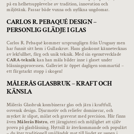
på en helhetsupplevelse av tradition, innovation och
miljötänk. Passar både vuxna och nyfikna ungdomar.
CARLOS R. PEBAQUÉ DESIGN –
PERSONLIG GLÄDJE I GLAS
Carlos R. Pebaqué kommer ursprungligen från Uruguay men
har funnit sitt hem i Gullaskruv. Hans glaskonst kännetecknas
av lekfullhet, färg och unik teknik. Med sin egenutvecklade
CARA-teknik
kan han måla bilder inne i glaset under
blåsningsprocessen. Galleriet är öppet dagligen sommartid –
ett färgstarkt stopp i skogen!
MÅLERÅS GLASBRUK – KRAFT OCH
KÄNSLA
Målerås Glasbruk kombinerar glas och järn i kraftfull,
osvensk design. Djurmotiv och reliefer dominerar, och
mycket är slipat, målat och graverat med precision. Här finns
även
Målerås Bistro
, ett järngjuteri och möjlighet att själv
prova på glasblåsning. Hyttsill är återkommande och populärt
– du äter traditionell småländsk mat till ljudet av ugnen i