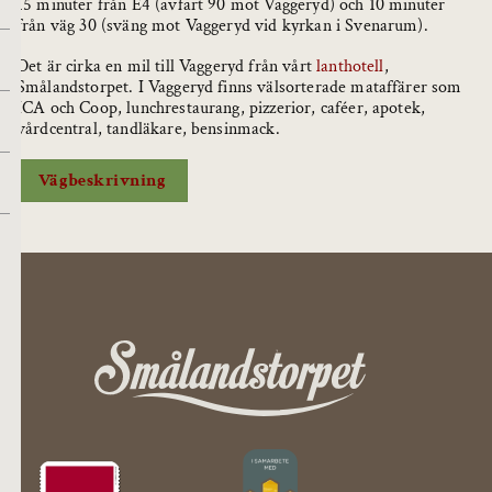
15 minuter från E4 (avfart 90 mot Vaggeryd) och 10 minuter
från väg 30 (sväng mot Vaggeryd vid kyrkan i Svenarum).
Det är cirka en mil till Vaggeryd från vårt
lanthotell
,
Smålandstorpet. I Vaggeryd finns välsorterade mataffärer som
ICA och Coop, lunchrestaurang, pizzerior, caféer, apotek,
vårdcentral, tandläkare, bensinmack.
Vägbeskrivning