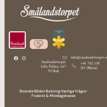
info@smalandstorpet.
Smålandstorpet
+46 702 530
Lilla Fällan, 567
313 (Maria)
93 Hok
Boende
Bilder
Bokning
Vanliga frågor
Frukost & Middagskasse