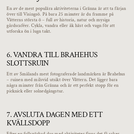
En av de mest populära aktiviteterna i Gränna är att ta färjan
över till Visingsö. På bara 25 minuter är du framme på
Vätterns största ö – full av historia, natur och mysiga
gårdscaféer. Cykla, vandra eller åk häst och vagn för att
utforska ön i lugn takt.
6. VANDRA TILL BRAHEHUS
SLOTTSRUIN
Ett av Smålands mest fotograferade landmärken är Brahehus
– ruinen med milsvid utsikt över Vättern. Det ligger bara
några minuter från Gränna och är ett perfekt stopp för en
picknick eller solnedgångstur.
7. AVSLUTA DAGEN MED ETT
KVÄLLSDOPP
Efter en fullspäckad dag med aktiviteter finns det få saker