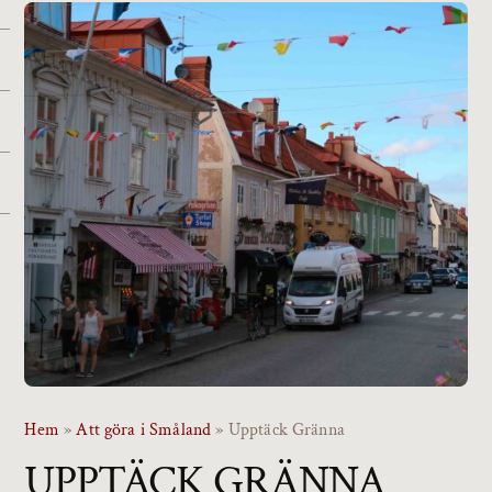
Hem
»
Att göra i Småland
»
Upptäck Gränna
UPPTÄCK GRÄNNA